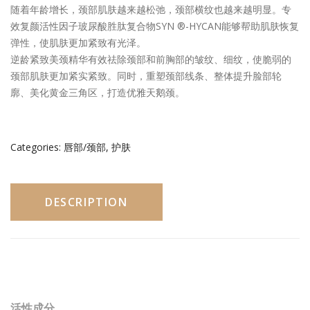
随着年龄增长，颈部肌肤越来越松弛，颈部横纹也越来越明显。专
精华
精
效复颜活性因子玻尿酸胜肽复合物SYN ®-HYCAN能够帮助肌肤恢复
华
去角质/面膜
弹性，使肌肤更加紧致有光泽。
逆龄紧致美颈精华有效祛除颈部和前胸部的皱纹、细纹，使脆弱的
唇部/颈部
颈部肌肤更加紧实紧致。同时，重塑颈部线条、整体提升脸部轮
廓、美化黄金三角区，打造优雅天鹅颈。
新闻
媒体
Categories:
唇部/颈部
,
护肤
品牌故事
联系我们
DESCRIPTION
简体中文
English
(
英语
)
活性成分