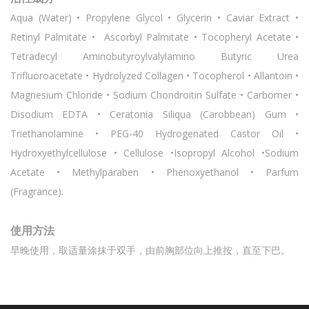
Aqua (Water) • Propylene Glycol • Glycerin • Caviar Extract •
Retinyl Palmitate • Ascorbyl Palmitate • Tocopheryl Acetate •
Tetradecyl Aminobutyroylvalylamino Butyric Urea
Trifluoroacetate • Hydrolyzed Collagen • Tocopherol • Allantoin •
Magnesium Chloride • Sodium Chondroitin Sulfate • Carbomer •
Disodium EDTA • Ceratonia Siliqua (Carobbean) Gum •
Triethanolamine • PEG-40 Hydrogenated Castor Oil •
Hydroxyethylcellulose • Cellulose •Isopropyl Alcohol •Sodium
Acetate • Methylparaben • Phenoxyethanol • Parfum
(Fragrance).
使用方法
早晚使用，取适量涂抹于双手，由前胸部位向上推按，直至下巴。