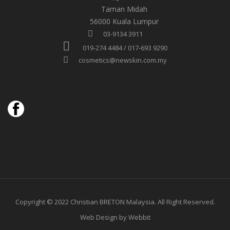
Taman Midah
56000 Kuala Lumpur
03-9134 3911
019-274 4484 / 017-693 9290
cosmetics@newskin.com.my
Copyright © 2022 Christian BRETON Malaysia. All Right Reserved.
Web Design by Webbit