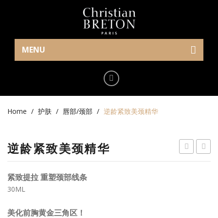
MENU
主页
眼部护理
Home
眼霜
/
护肤
/
唇部/颈部
/
逆龄紧致美颈精华
精华
逆龄紧致美颈精华
眼睫毛
麦
极
眼膜
焕
提
紧致提拉 重塑颈部线条
活
拉
护肤
30ML
紧
精
日夜护理霜
美化前胸黄金三角区！
致
华